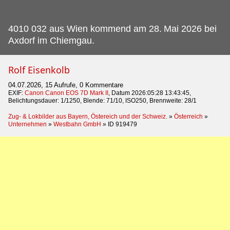
4010 032 aus Wien kommend am 28.
Mai 2026 bei
Axdorf im Chiemgau.
Rolf Eisenkolb
04.07.2026, 15 Aufrufe, 0 Kommentare
EXIF:
Canon Canon EOS 7D Mark II
, Datum 2026:05:28 13:43:45,
Belichtungsdauer: 1/1250, Blende: 71/10, ISO250, Brennweite: 28/1
Zug- & Lokbilder aus Bayern, Östereich und der Schweiz.
»
Österreich
»
Unternehmen
»
Westbahn GmbH
»
ID 919479