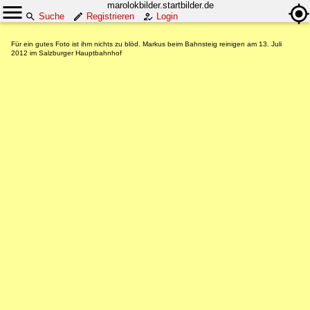
marolokbilder.startbilder.de
Suche
Registrieren
Login
Für ein gutes Foto ist ihm nichts zu blöd. Markus beim Bahnsteig reinigen am 13. Juli
2012 im Salzburger Hauptbahnhof