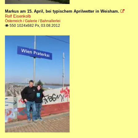
Markus am 15. April, bei typischem Aprilwetter in Weisham.

Rolf Eisenkolb
Österreich / Galerie / Bahnallerlei
550 1024x682 Px, 03.08.2012
