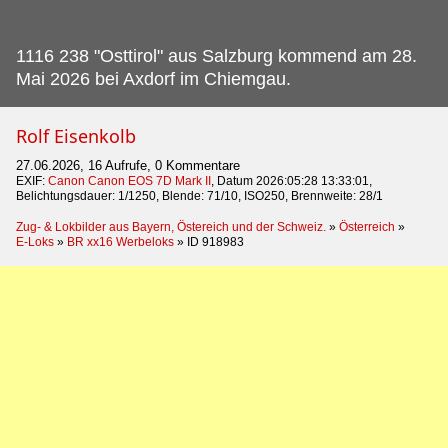
1116 238 "Osttirol" aus Salzburg kommend am 28.
Mai 2026 bei Axdorf im Chiemgau.
Rolf Eisenkolb
27.06.2026, 16 Aufrufe, 0 Kommentare
EXIF:
Canon Canon EOS 7D Mark II
, Datum 2026:05:28 13:33:01,
Belichtungsdauer: 1/1250, Blende: 71/10, ISO250, Brennweite: 28/1
Zug- & Lokbilder aus Bayern, Östereich und der Schweiz.
»
Österreich
»
E-Loks
»
BR xx16 Werbeloks
»
ID 918983