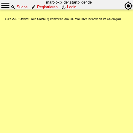
marolokbilder.startbilder.de
Suche
Registrieren
Login
1116 238 "Osttirol" aus Salzburg kommend am 28. Mai 2026 bei Axdorf im Chiemgau