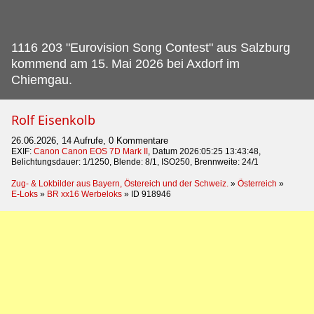
1116 203 "Eurovision Song Contest" aus Salzburg
kommend am 15.
Mai 2026 bei Axdorf im
Chiemgau.
Rolf Eisenkolb
26.06.2026, 14 Aufrufe, 0 Kommentare
EXIF:
Canon Canon EOS 7D Mark II
, Datum 2026:05:25 13:43:48,
Belichtungsdauer: 1/1250, Blende: 8/1, ISO250, Brennweite: 24/1
Zug- & Lokbilder aus Bayern, Östereich und der Schweiz.
»
Österreich
»
E-Loks
»
BR xx16 Werbeloks
»
ID 918946