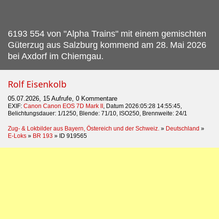
6193 554 von "Alpha Trains" mit einem gemischten
Güterzug aus Salzburg kommend am 28.
Mai 2026
bei Axdorf im Chiemgau.
Rolf Eisenkolb
05.07.2026, 15 Aufrufe, 0 Kommentare
EXIF:
Canon Canon EOS 7D Mark II
, Datum 2026:05:28 14:55:45,
Belichtungsdauer: 1/1250, Blende: 71/10, ISO250, Brennweite: 24/1
Zug- & Lokbilder aus Bayern, Östereich und der Schweiz.
»
Deutschland
»
E-Loks
»
BR 193
»
ID 919565