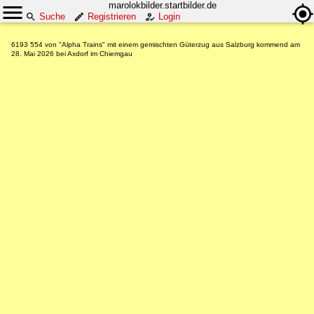
marolokbilder.startbilder.de
Suche
Registrieren
Login
6193 554 von "Alpha Trains" mit einem gemischten Güterzug aus Salzburg kommend am
28. Mai 2026 bei Axdorf im Chiemgau